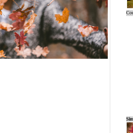
Cou
Sim